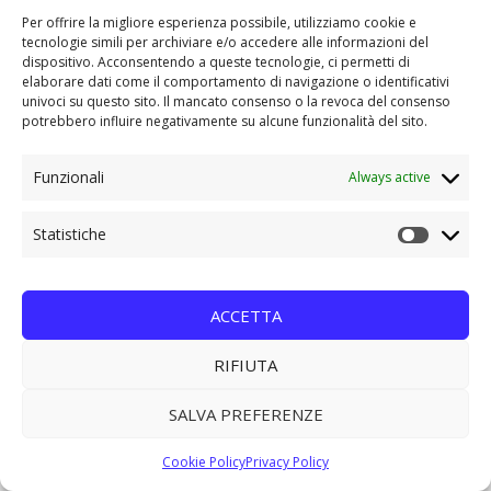
Per offrire la migliore esperienza possibile, utilizziamo cookie e
tecnologie simili per archiviare e/o accedere alle informazioni del
dispositivo. Acconsentendo a queste tecnologie, ci permetti di
elaborare dati come il comportamento di navigazione o identificativi
univoci su questo sito. Il mancato consenso o la revoca del consenso
potrebbero influire negativamente su alcune funzionalità del sito.
Nuovo
Funzionali
Always active
Disponibile
Statistiche
Statistic
CHIAMACI
ACCETTA
RIFIUTA
Nuovo
Disponibile
SALVA PREFERENZE
Cookie Policy
Privacy Policy
CHIAMACI