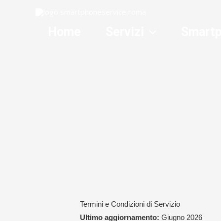
Skip
to
content
Home
Servizi
Smart
Termini e Condizioni di Servizio
Ultimo aggiornamento:
Giugno 2026